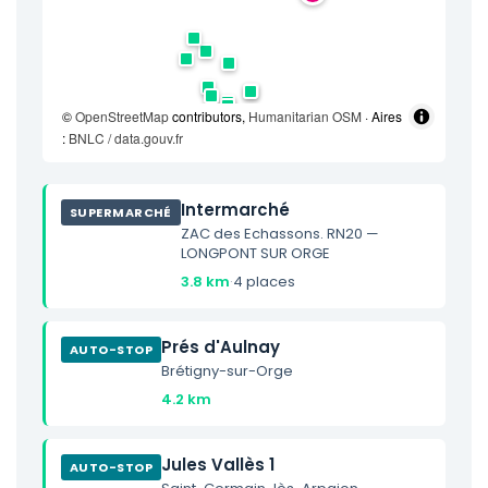
©
OpenStreetMap
contributors,
Humanitarian OSM
· Aires
:
BNLC / data.gouv.fr
Intermarché
SUPERMARCHÉ
ZAC des Echassons. RN20 —
LONGPONT SUR ORGE
3.8 km
·
4 places
Prés d'Aulnay
AUTO-STOP
Brétigny-sur-Orge
4.2 km
Jules Vallès 1
AUTO-STOP