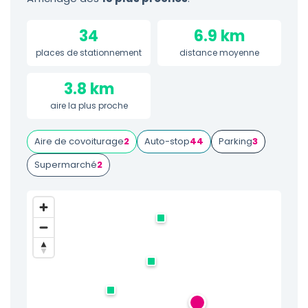
34
6.9 km
places de stationnement
distance moyenne
3.8 km
aire la plus proche
Aire de covoiturage
2
Auto-stop
44
Parking
3
Supermarché
2