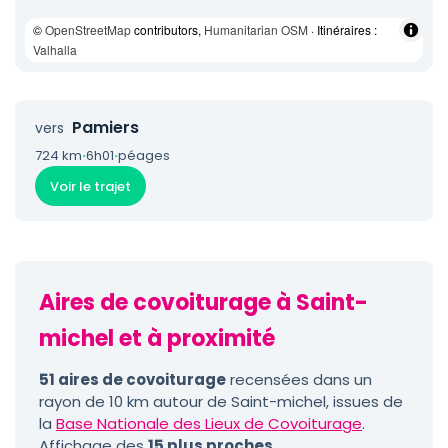
©
OpenStreetMap
contributors,
Humanitarian OSM
· Itinéraires :
Valhalla
Pamiers
vers
724 km
·
6h01
·
péages
Voir le trajet
Aires de covoiturage à Saint-
michel et à proximité
51 aires de covoiturage
recensées dans un
rayon de 10 km autour de Saint-michel, issues de
la
Base Nationale des Lieux de Covoiturage
.
Affichage des
15 plus proches
.