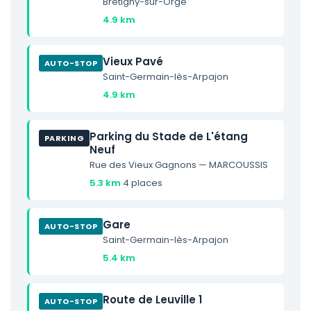
Brétigny-sur-Orge
4.9 km
Vieux Pavé
AUTO-STOP
Saint-Germain-lès-Arpajon
4.9 km
Parking du Stade de L'étang
PARKING
Neuf
Rue des Vieux Gagnons — MARCOUSSIS
5.3 km
·
4 places
Gare
AUTO-STOP
Saint-Germain-lès-Arpajon
5.4 km
Route de Leuville 1
AUTO-STOP