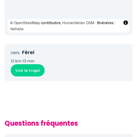
©
OpenStreetMap
contributors,
Humanitarian OSM
· Itinéraires :
Valhalla
Férel
vers
12 km
·
13 min
Voir le trajet
Questions fréquentes