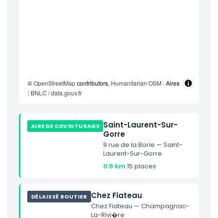
©
OpenStreetMap
contributors,
Humanitarian OSM
· Aires
:
BNLC / data.gouv.fr
Saint-Laurent-Sur-
AIRE DE COVOITURAGE
Gorre
9 rue de la Borie — Saint-
Laurent-Sur-Gorre
0.6 km
·
15 places
Chez Fiateau
DÉLAISSÉ ROUTIER
Chez Fiateau — Champagnac-
La-Rivi�re