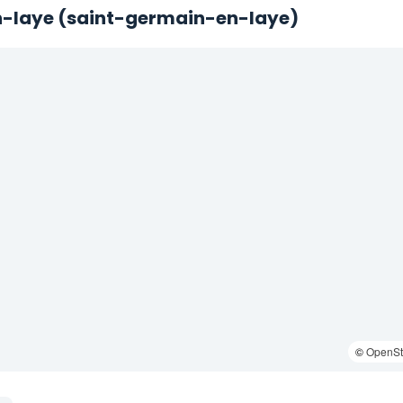
en-laye (saint-germain-en-laye)
©
OpenSt