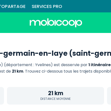
TOPARTAGE
SERVICES PRO
t-germain-en-laye (saint-ger
 (département : Yvelines) est desservie par
1 itinérai
est de
21 km
. Trouvez ci-dessous tous les trajets disponib
21 km
DISTANCE MOYENNE