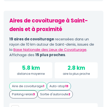
Aires de covoiturage à Saint-
denis et à proximité
19 aires de covoiturage
recensées dans un
rayon de 10 km autour de Saint-denis, issues de
la
Base Nationale des Lieux de Covoiturage
.
Affichage des
15 plus proches
.
5.8 km
2.8 km
distance moyenne
aire la plus proche
Aire de covoiturage
1
Auto-stop
13
Parking relais
3
Sortie d'autoroute
2