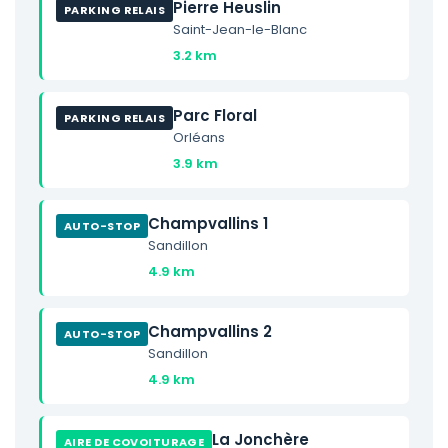
Pierre Heuslin
PARKING RELAIS
Saint-Jean-le-Blanc
3.2 km
Parc Floral
PARKING RELAIS
Orléans
3.9 km
Champvallins 1
AUTO-STOP
Sandillon
4.9 km
Champvallins 2
AUTO-STOP
Sandillon
4.9 km
La Jonchère
AIRE DE COVOITURAGE