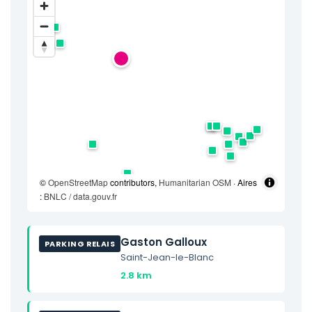
©
OpenStreetMap
contributors,
Humanitarian OSM
· Aires
:
BNLC / data.gouv.fr
Gaston Galloux
PARKING RELAIS
Saint-Jean-le-Blanc
2.8 km