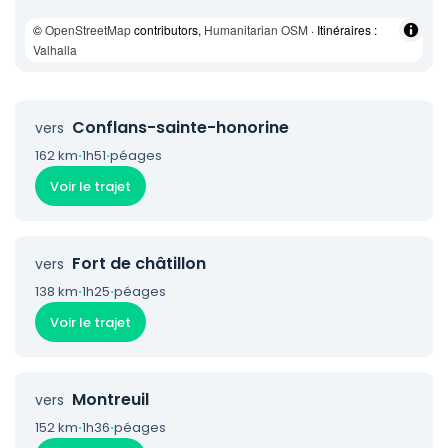
©
OpenStreetMap
contributors,
Humanitarian OSM
· Itinéraires :
Valhalla
Conflans-sainte-honorine
vers
162 km
·
1h51
·
péages
Voir le trajet
Fort de châtillon
vers
138 km
·
1h25
·
péages
Voir le trajet
Montreuil
vers
152 km
·
1h36
·
péages