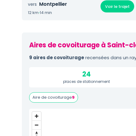
Montpellier
vers
Voir le trajet
12 km
·
14 min
Aires de covoiturage à Saint-c
9 aires de covoiturage
recensées dans un rayo
24
places de stationnement
Aire de covoiturage
9