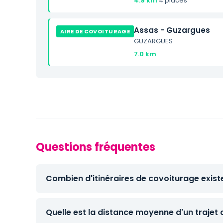
4.9 km
·
4 places
Assas - Guzargues
AIRE DE COVOITURAGE
GUZARGUES
7.0 km
Questions fréquentes
Combien d'itinéraires de covoiturage exist
Quelle est la distance moyenne d'un trajet