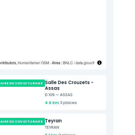
ntributors,
Humanitarian OSM
· Aires :
BNLC / data.gouv.fr
Salle Des Crouzets -
AIRE DE COVOITURAGE
Assas
D 109 — ASSAS
4.6 km
·
3 places
Teyran
AIRE DE COVOITURAGE
TEYRAN