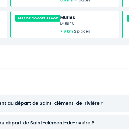
6.0 km
·
4 places
Murles
AIRE DE COVOITURAGE
MURLES
7.9 km
·
2 places
ent au départ de Saint-clément-de-rivière ?
 au départ de Saint-clément-de-rivière ?