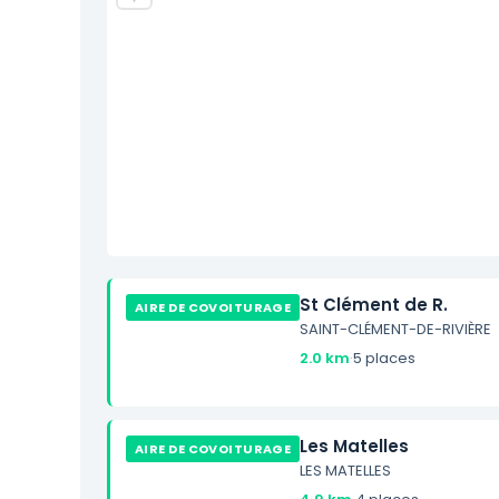
St Clément de R.
AIRE DE COVOITURAGE
SAINT-CLÉMENT-DE-RIVIÈRE
2.0 km
·
5 places
Les Matelles
AIRE DE COVOITURAGE
LES MATELLES