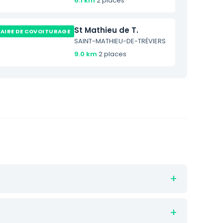
6.1 km
·
2 places
St Mathieu de T.
AIRE DE COVOITURAGE
SAINT-MATHIEU-DE-TRÉVIERS
9.0 km
·
2 places