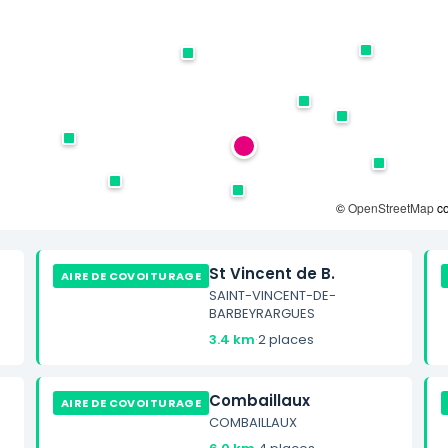
©
OpenStreetMap
co
St Vincent de B.
AIRE DE COVOITURAGE
SAINT-VINCENT-DE-
BARBEYRARGUES
3.4 km
·
2 places
Combaillaux
AIRE DE COVOITURAGE
COMBAILLAUX