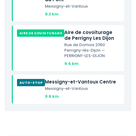
Messigny-et-Vantoux
9.3 km
Aire de covoiturage
AIRE DE COVOITURAGE
de Perrigny Les Dijon
Rue de Domois 21160
Perrigny-lès-Dijon —
PERRIGNY-LES-DIJON
9.4 km
Messigny-et-Vantoux Centre
AUTO-STOP
Messigny-et-Vantoux
9.6 km