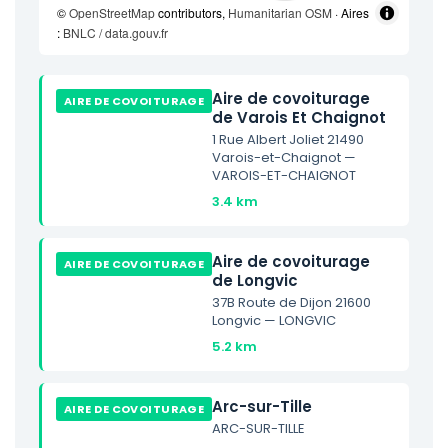
©
OpenStreetMap
contributors,
Humanitarian OSM
· Aires
:
BNLC / data.gouv.fr
Aire de covoiturage
AIRE DE COVOITURAGE
de Varois Et Chaignot
1 Rue Albert Joliet 21490
Varois-et-Chaignot —
VAROIS-ET-CHAIGNOT
3.4 km
Aire de covoiturage
AIRE DE COVOITURAGE
de Longvic
37B Route de Dijon 21600
Longvic — LONGVIC
5.2 km
Arc-sur-Tille
AIRE DE COVOITURAGE
ARC-SUR-TILLE