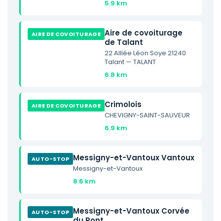
5.9 km
Aire de covoiturage
AIRE DE COVOITURAGE
de Talant
22 Allïée Léon Soye 21240
Talant — TALANT
6.8 km
Crimolois
AIRE DE COVOITURAGE
CHEVIGNY-SAINT-SAUVEUR
6.9 km
Messigny-et-Vantoux Vantoux
AUTO-STOP
Messigny-et-Vantoux
8.6 km
Messigny-et-Vantoux Corvée
AUTO-STOP
du Pont