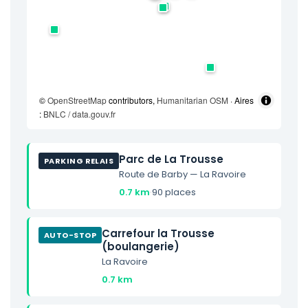
©
OpenStreetMap
contributors,
Humanitarian OSM
· Aires
:
BNLC / data.gouv.fr
Parc de La Trousse
PARKING RELAIS
Route de Barby — La Ravoire
0.7 km
·
90 places
Carrefour la Trousse
AUTO-STOP
(boulangerie)
La Ravoire
0.7 km