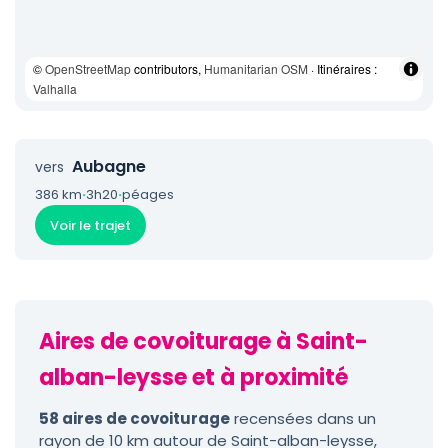
©
OpenStreetMap
contributors,
Humanitarian OSM
· Itinéraires :
Valhalla
Aubagne
vers
386 km
·
3h20
·
péages
Voir le trajet
Aires de covoiturage à Saint-
alban-leysse et à proximité
58 aires de covoiturage
recensées dans un
rayon de 10 km autour de Saint-alban-leysse,