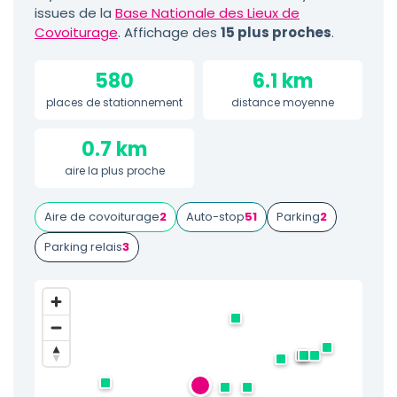
issues de la
Base Nationale des Lieux de
Covoiturage
. Affichage des
15 plus proches
.
580
6.1 km
places de stationnement
distance moyenne
0.7 km
aire la plus proche
Aire de covoiturage
2
Auto-stop
51
Parking
2
Parking relais
3