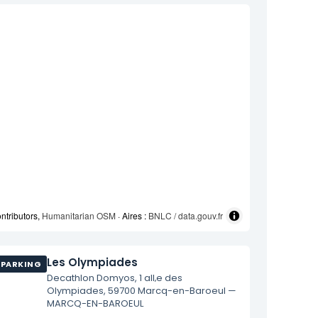
ntributors,
Humanitarian OSM
· Aires :
BNLC / data.gouv.fr
Les Olympiades
PARKING
Decathlon Domyos, 1 all‚e des
Olympiades, 59700 Marcq-en-Baroeul —
MARCQ-EN-BAROEUL