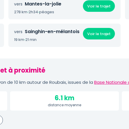
Mantes-la-jolie
vers
Voir le trajet
278 km
·
2h34
·
péages
Sainghin-en-mélantois
vers
Voir le trajet
19 km
·
21 min
et à proximité
on de 10 km autour de Roubaix, issues de la
Base Nationale 
6.1 km
distance moyenne