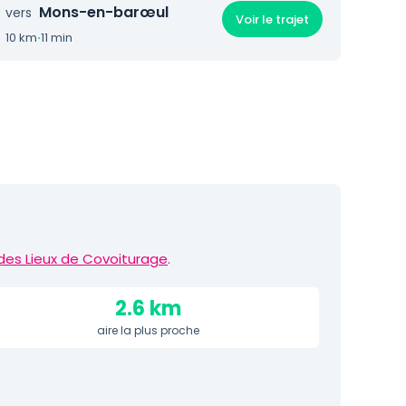
Mons-en-barœul
vers
Voir le trajet
10 km
·
11 min
des Lieux de Covoiturage
.
2.6 km
aire la plus proche