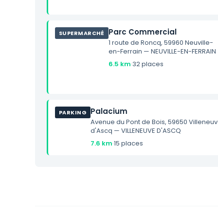
Parc Commercial
SUPERMARCHÉ
1 route de Roncq, 59960 Neuville-
en-Ferrain — NEUVILLE-EN-FERRAIN
6.5 km
·
32 places
Palacium
PARKING
Avenue du Pont de Bois, 59650 Villeneu
d'Ascq — VILLENEUVE D'ASCQ
7.6 km
·
15 places