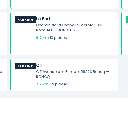
Le Fort
PARKING
Chemin de la Chapelle Lacroix, 59910
Bondues — BONDUES
6.7 km
·
10 places
CIT
PARKING
ve
CIT Avenue de l'Europe, 59223 Roncq —
RONCQ
7.7 km
·
49 places