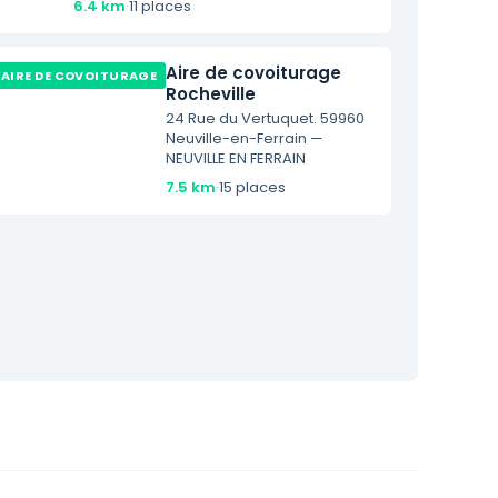
6.4 km
·
11 places
Aire de covoiturage
AIRE DE COVOITURAGE
Rocheville
24 Rue du Vertuquet. 59960
Neuville-en-Ferrain —
NEUVILLE EN FERRAIN
7.5 km
·
15 places