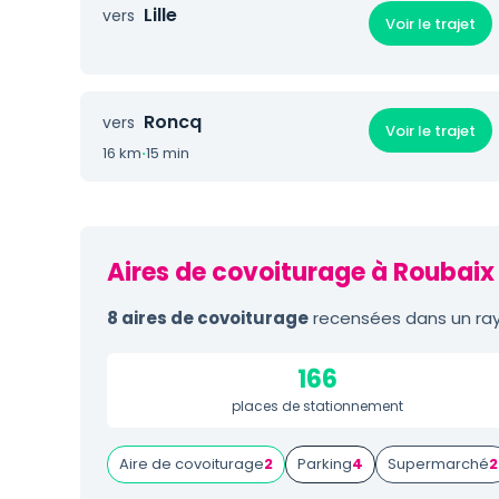
Lille
vers
Voir le trajet
Roncq
vers
Voir le trajet
16 km
·
15 min
Aires de covoiturage à Roubaix 
8 aires de covoiturage
recensées dans un ray
166
places de stationnement
Aire de covoiturage
2
Parking
4
Supermarché
2