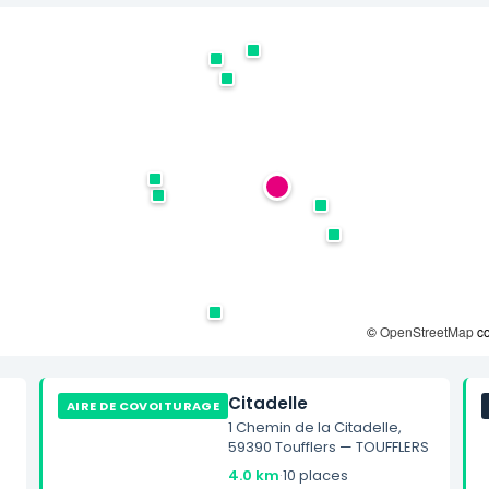
©
OpenStreetMap
co
Citadelle
AIRE DE COVOITURAGE
1 Chemin de la Citadelle,
59390 Toufflers — TOUFFLERS
4.0 km
·
10 places