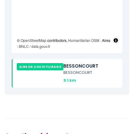
©
OpenStreetMap
contributors,
Humanitarian OSM
· Aires
:
BNLC / data.gouv.fr
BESSONCOURT
AIRE DE COVOITURAGE
BESSONCOURT
9.1 km