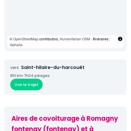
©
OpenStreetMap
contributors,
Humanitarian OSM
· Itinéraires :
Valhalla
Saint-hilaire-du-harcouët
vers
851 km
·
7h04
·
péages
Voir le trajet
Aires de covoiturage à Romagny
fontenay (fontenay) et à