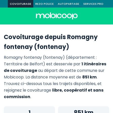
COVOITURAGE
REZO POUCE
AUTOPARTAGE
SERVICES PRO
Covoiturage depuis Romagny
fontenay (fontenay)
Romagny fontenay (fontenay) (département :
Territoire de Belfort) est desservie par
1 itinéraires
de covoiturage
au départ de cette commune sur
Mobicoop. La distance moyenne est de
851 km
.
Trouvez ci-dessous tous les trajets disponibles, et
rejoignez le covoiturage
libre, coopératif et sans
commission
.
1
851 km