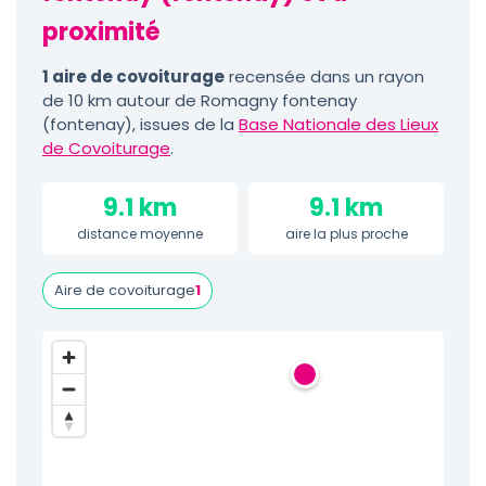
proximité
1 aire de covoiturage
recensée dans un rayon
de 10 km autour de Romagny fontenay
(fontenay), issues de la
Base Nationale des Lieux
de Covoiturage
.
9.1 km
9.1 km
distance moyenne
aire la plus proche
Aire de covoiturage
1