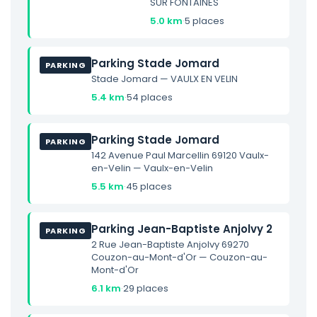
SUR FONTAINES
5.0 km
·
5 places
Parking Stade Jomard
PARKING
Stade Jomard — VAULX EN VELIN
5.4 km
·
54 places
Parking Stade Jomard
PARKING
142 Avenue Paul Marcellin 69120 Vaulx-
en-Velin — Vaulx-en-Velin
5.5 km
·
45 places
Parking Jean-Baptiste Anjolvy 2
PARKING
2 Rue Jean-Baptiste Anjolvy 69270
Couzon-au-Mont-d'Or — Couzon-au-
Mont-d'Or
6.1 km
·
29 places