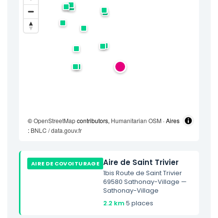
©
OpenStreetMap
contributors,
Humanitarian OSM
· Aires
:
BNLC / data.gouv.fr
Aire de Saint Trivier
AIRE DE COVOITURAGE
1bis Route de Saint Trivier
69580 Sathonay-Village —
Sathonay-Village
2.2 km
·
5 places