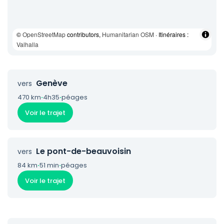
©
OpenStreetMap
contributors,
Humanitarian OSM
· Itinéraires :
Valhalla
Genève
vers
470 km
·
4h35
·
péages
Voir le trajet
Le pont-de-beauvoisin
vers
84 km
·
51 min
·
péages
Voir le trajet