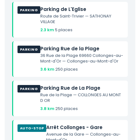
Parking de L'Eglise
PARKING
Route de Saint-Trivier — SATHONAY
VILLAGE
2.3 km
·
5 places
Parking Rue de la Plage
PARKING
36 Rue de la Plage 69660 Collonges-au-
Mont-d'Or — Collonges-au-Mont-d'Or
3.6 km
·
250 places
Parking Rue de La Plage
PARKING
Rue de la Plage — COLLONGES AU MONT
D OR
3.8 km
·
250 places
Arrêt Collonges - Gare
AUTO-STOP
Avenue de la Gare — Collonges-au-
Mont-d'Or