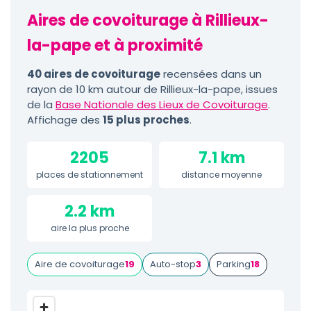
Aires de covoiturage à Rillieux-
la-pape et à proximité
40 aires de covoiturage
recensées dans un
rayon de 10 km autour de Rillieux-la-pape, issues
de la
Base Nationale des Lieux de Covoiturage
.
Affichage des
15 plus proches
.
2205
7.1 km
places de stationnement
distance moyenne
2.2 km
aire la plus proche
Aire de covoiturage
19
Auto-stop
3
Parking
18