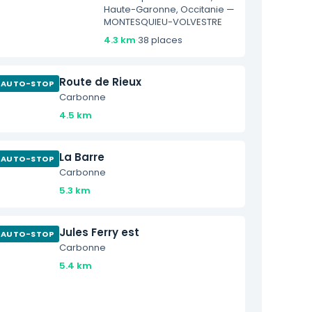
Haute-Garonne, Occitanie —
MONTESQUIEU-VOLVESTRE
4.3 km
·
38 places
Route de Rieux
AUTO-STOP
Carbonne
4.5 km
La Barre
AUTO-STOP
Carbonne
5.3 km
Jules Ferry est
AUTO-STOP
Carbonne
5.4 km