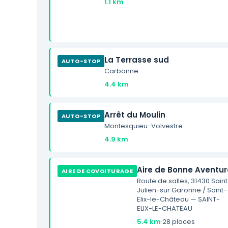
1.1 km
La Terrasse sud
AUTO-STOP
Carbonne
4.4 km
Arrêt du Moulin
AUTO-STOP
Montesquieu-Volvestre
4.9 km
Aire de Bonne Aventur
AIRE DE COVOITURAGE
Route de salles, 31430 Saint
Julien-sur Garonne / Saint-
Elix-le-Château — SAINT-
ELIX-LE-CHATEAU
5.4 km
·
28 places