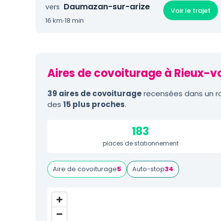
Daumazan-sur-arize
vers
Voir le trajet
16 km
·
18 min
Aires de covoiturage à Rieux-vo
39 aires de covoiturage
recensées dans un ra
des
15 plus proches
.
183
places de stationnement
Aire de covoiturage
5
Auto-stop
34