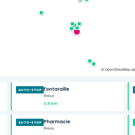
©
OpenStreetMap
co
Fontaraille
AUTO-STOP
Rieux
0.8 km
Pharmacie
AUTO-STOP
Rieux