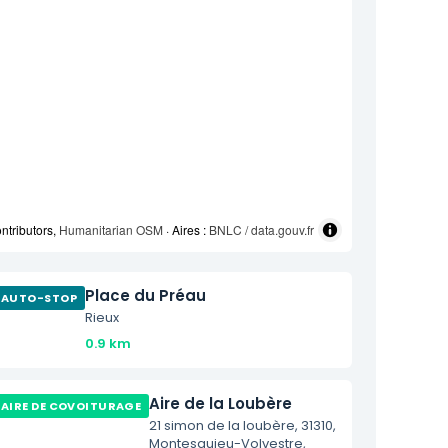
ntributors,
Humanitarian OSM
· Aires :
BNLC / data.gouv.fr
Place du Préau
AUTO-STOP
Rieux
0.9 km
Aire de la Loubère
AIRE DE COVOITURAGE
21 simon de la loubère, 31310,
Montesquieu-Volvestre,