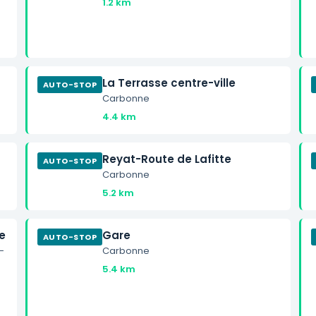
1.2 km
La Terrasse centre-ville
AUTO-STOP
Carbonne
4.4 km
Reyat-Route de Lafitte
AUTO-STOP
Carbonne
5.2 km
e
Gare
AUTO-STOP
-
Carbonne
5.4 km