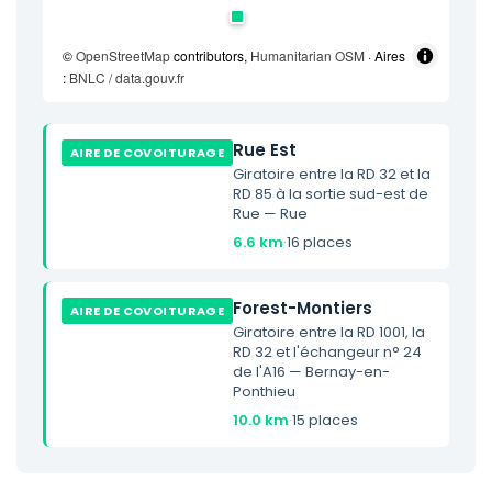
©
OpenStreetMap
contributors,
Humanitarian OSM
· Aires
:
BNLC / data.gouv.fr
Rue Est
AIRE DE COVOITURAGE
Giratoire entre la RD 32 et la
RD 85 à la sortie sud-est de
Rue — Rue
6.6 km
·
16 places
Forest-Montiers
AIRE DE COVOITURAGE
Giratoire entre la RD 1001, la
RD 32 et l'échangeur n° 24
de l'A16 — Bernay-en-
Ponthieu
10.0 km
·
15 places