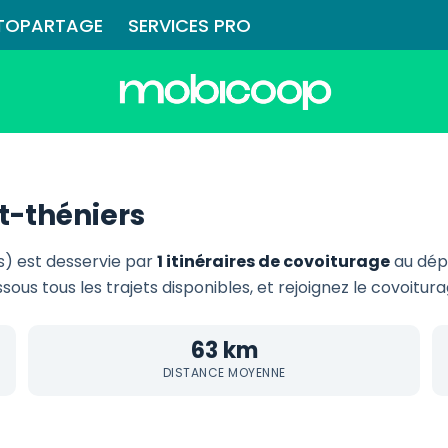
TOPARTAGE
SERVICES PRO
t-théniers
) est desservie par
1 itinéraires de covoiturage
au dép
ssous tous les trajets disponibles, et rejoignez le covoitur
63 km
DISTANCE MOYENNE