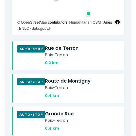
©
OpenStreetMap
contributors,
Humanitarian OSM
· Aires
:
BNLC / data.gouv.fr
Rue de Terron
AUTO-STOP
Poix-Terron
0.2 km
Route de Montigny
AUTO-STOP
Poix-Terron
0.4 km
Grande Rue
AUTO-STOP
Poix-Terron
0.4 km