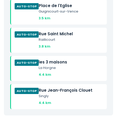
Place de l'Eglise
AUTO-STOP
Guignicourt-sur-Vence
3.5 km
Rue Saint Michel
AUTO-STOP
Raillicourt
3.8 km
les 3 maisons
AUTO-STOP
La Horgne
4.4 km
Rue Jean-François Clouet
AUTO-STOP
Singly
4.4 km