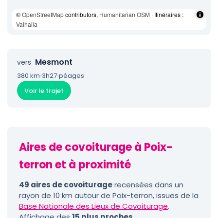
©
OpenStreetMap
contributors,
Humanitarian OSM
· Itinéraires :
Valhalla
Mesmont
vers
380 km
·
3h27
·
péages
Voir le trajet
Aires de covoiturage à Poix-
terron et à proximité
49 aires de covoiturage
recensées dans un
rayon de 10 km autour de Poix-terron, issues de la
Base Nationale des Lieux de Covoiturage
.
Affichage des
15 plus proches
.