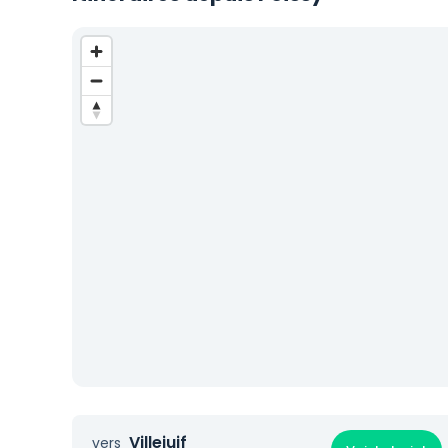
Villejuif
vers