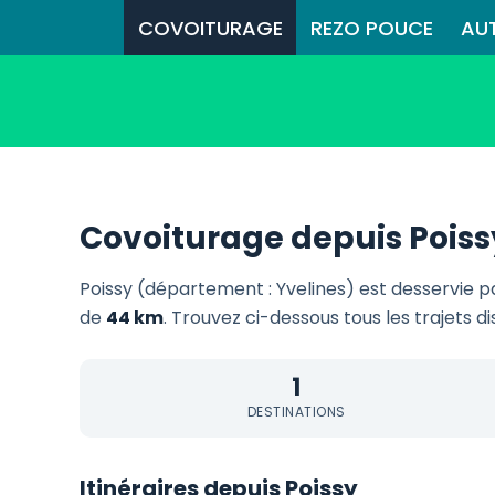
COVOITURAGE
REZO POUCE
AU
Covoiturage depuis Poiss
Poissy (département : Yvelines) est desservie 
de
44 km
. Trouvez ci-dessous tous les trajets d
1
DESTINATIONS
Itinéraires depuis Poissy