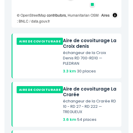
©
OpenStreetMap
contributors,
Humanitarian OSM
· Aires
:
BNLC / data.gouv.fr
Aire de covoiturage La
AIRE DE COVOITURAGE
Croix denis
échangeur de la Croix
Denis RD 700-RD10 —
PLEDRAN
3.3 km
·
30 places
Aire de covoiturage La
AIRE DE COVOITURAGE
Crarée
échangeur de la Crarée RD
10 - RD 27 - RD 222 —
TREGUEUX
3.6 km
·
54 places