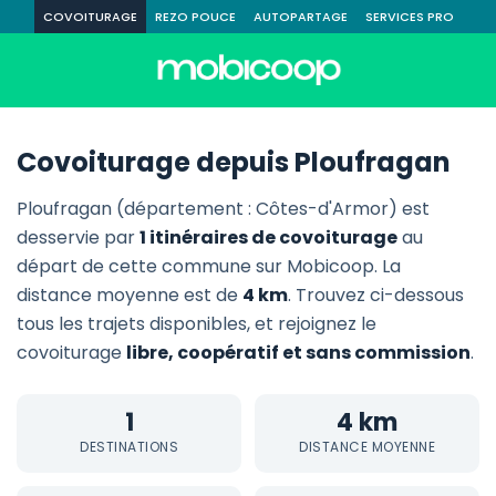
COVOITURAGE
REZO POUCE
AUTOPARTAGE
SERVICES PRO
Covoiturage depuis Ploufragan
Ploufragan (département : Côtes-d'Armor) est
desservie par
1 itinéraires de covoiturage
au
départ de cette commune sur Mobicoop. La
distance moyenne est de
4 km
. Trouvez ci-dessous
tous les trajets disponibles, et rejoignez le
covoiturage
libre, coopératif et sans commission
.
1
4 km
DESTINATIONS
DISTANCE MOYENNE