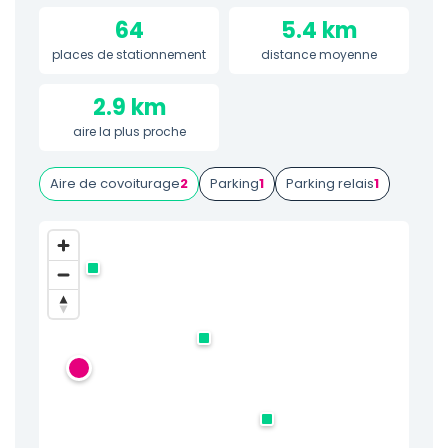
64
5.4 km
places de stationnement
distance moyenne
2.9 km
aire la plus proche
Aire de covoiturage
2
Parking
1
Parking relais
1