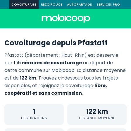
COVOITURAGE
REZO POUCE
AUTOPARTAGE
SERVICES PRO
Covoiturage depuis Pfastatt
Pfastatt (département : Haut-Rhin) est desservie
par
1 itinéraires de covoiturage
au départ de
cette commune sur Mobicoop. La distance moyenne
est de
122 km
. Trouvez ci-dessous tous les trajets
disponibles, et rejoignez le covoiturage
libre,
coopératif et sans commission
.
1
122 km
DESTINATIONS
DISTANCE MOYENNE