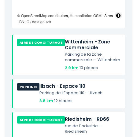
©
OpenStreetMap
contributors,
Humanitarian OSM
· Aires
:
BNLC / data.gouv.fr
Wittenheim - Zone
AIRE DE COVOITURAGE
Commerciale
Parking de la zone
commerciale — Wittenheim
2.9 km
·
10 places
Illzach - Espace 110
PARKING
Parking de l'Espace 110 — Illzach
3.8 km
·
12 places
Riedisheim - RD66
AIRE DE COVOITURAGE
rue de l'industrie —
Riedisheim