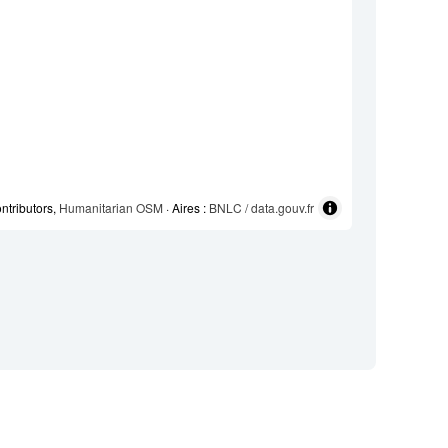
ntributors,
Humanitarian OSM
· Aires :
BNLC / data.gouv.fr