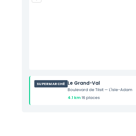
Le Grand-Val
SUPERMARCHÉ
Boulevard de Tilsit — L'Isle-Adam
4.1 km
·
16 places