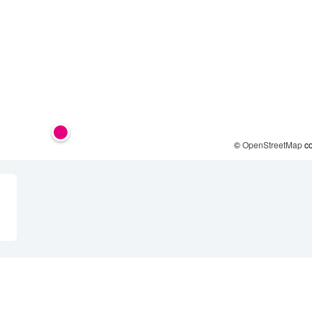
©
OpenStreetMap
co