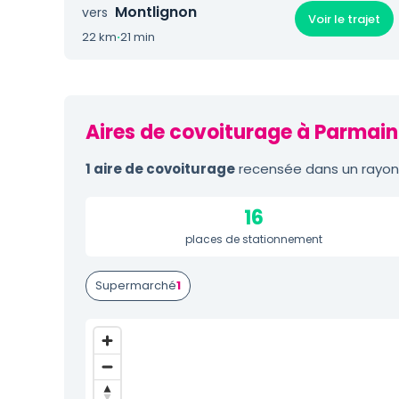
Montlignon
vers
Voir le trajet
22 km
·
21 min
Aires de covoiturage à Parmain
1 aire de covoiturage
recensée dans un rayon 
16
places de stationnement
Supermarché
1