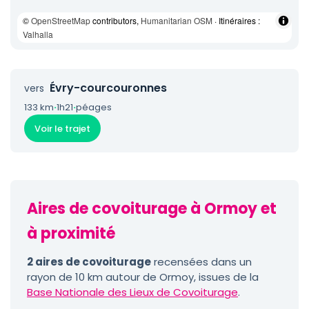
©
OpenStreetMap
contributors,
Humanitarian OSM
· Itinéraires :
Valhalla
Évry-courcouronnes
vers
133 km
·
1h21
·
péages
Voir le trajet
Aires de covoiturage à Ormoy et
à proximité
2 aires de covoiturage
recensées dans un
rayon de 10 km autour de Ormoy, issues de la
Base Nationale des Lieux de Covoiturage
.