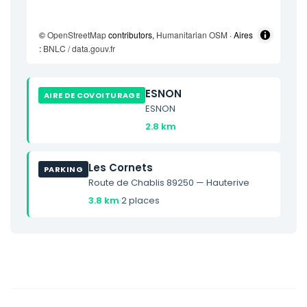
©
OpenStreetMap
contributors,
Humanitarian OSM
· Aires
:
BNLC / data.gouv.fr
ESNON
AIRE DE COVOITURAGE
ESNON
2.8 km
Les Cornets
PARKING
Route de Chablis 89250 — Hauterive
3.8 km
·
2 places