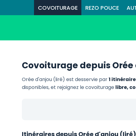
COVOITURAGE
REZO POUCE
AU
Covoiturage depuis Orée d
Orée d'anjou (liré) est desservie par
1 itinérai
disponibles, et rejoignez le covoiturage
libre, 
Itinéraires depuis Orée d'anjou (liré)