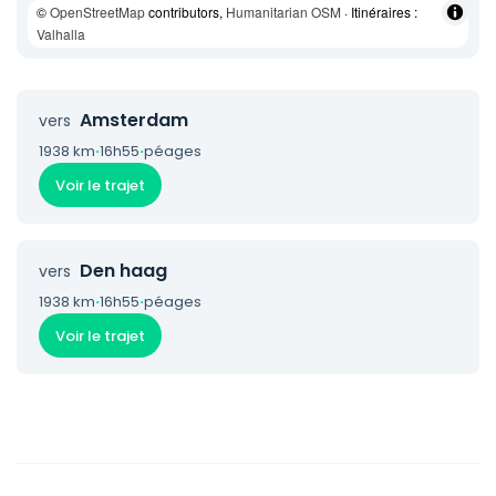
©
OpenStreetMap
contributors,
Humanitarian OSM
· Itinéraires :
Valhalla
Amsterdam
vers
1938 km
·
16h55
·
péages
Voir le trajet
Den haag
vers
1938 km
·
16h55
·
péages
Voir le trajet