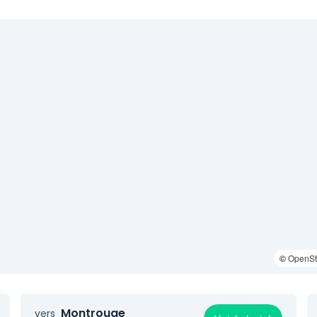
©
OpenSt
Montrouge
vers