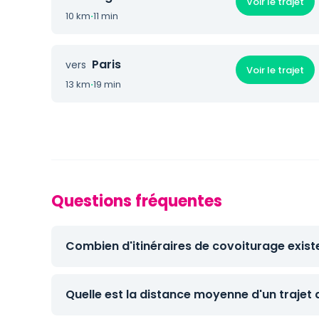
Voir le trajet
10 km
·
11 min
Paris
vers
Voir le trajet
13 km
·
19 min
Questions fréquentes
Combien d'itinéraires de covoiturage exist
Quelle est la distance moyenne d'un trajet