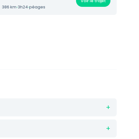
Voir le trajet
386 km
·
3h24
·
péages