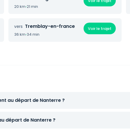
Voir le trajet
20 km
·
21 min
Tremblay-en-france
vers
Voir le trajet
36 km
·
34 min
ent au départ de Nanterre ?
 au départ de Nanterre ?