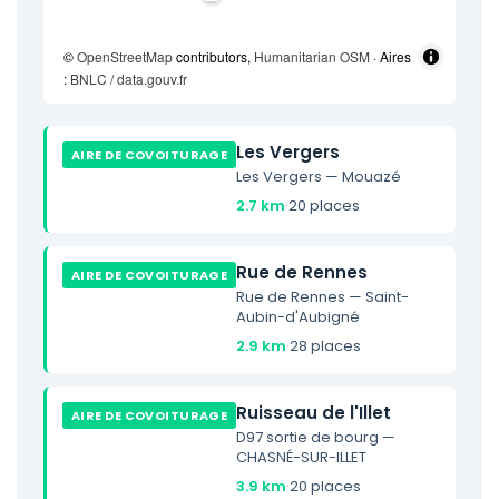
©
OpenStreetMap
contributors,
Humanitarian OSM
· Aires
:
BNLC / data.gouv.fr
Les Vergers
AIRE DE COVOITURAGE
Les Vergers — Mouazé
2.7 km
·
20 places
Rue de Rennes
AIRE DE COVOITURAGE
Rue de Rennes — Saint-
Aubin-d'Aubigné
2.9 km
·
28 places
Ruisseau de l'Illet
AIRE DE COVOITURAGE
D97 sortie de bourg —
CHASNÉ-SUR-ILLET
3.9 km
·
20 places