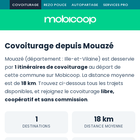
COVOITURAGE
REZO POUCE
AUTOPARTAGE
SERVICES PRO
Covoiturage depuis Mouazé
Mouazé (département : Ille-et-Vilaine) est desservie
par
1 itinéraires de covoiturage
au départ de
cette commune sur Mobicoop. La distance moyenne
est de
18 km
. Trouvez ci-dessous tous les trajets
disponibles, et rejoignez le covoiturage
libre,
coopératif et sans commission
.
1
18 km
DESTINATIONS
DISTANCE MOYENNE