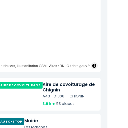
ntributors,
Humanitarian OSM
· Aires :
BNLC / data.gouv.fr
Aire de covoiturage de
AIRE DE COVOITURAGE
Chignin
A43 - D1006 — CHIGNIN
3.9 km
·
53 places
Mairie
AUTO-STOP
Les Marches