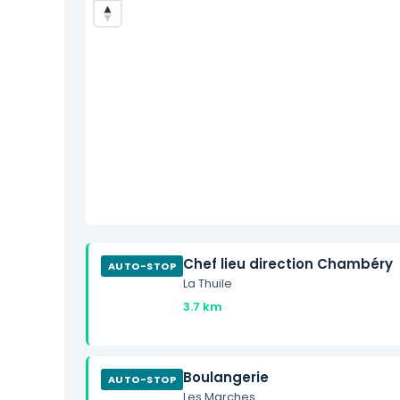
Chef lieu direction Chambéry
AUTO-STOP
La Thuile
3.7 km
Boulangerie
AUTO-STOP
Les Marches