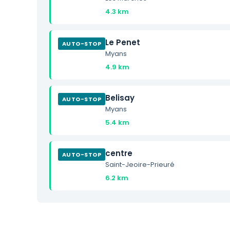
4.3 km
Le Penet
AUTO-STOP
Myans
4.9 km
Belisay
AUTO-STOP
Myans
5.4 km
centre
AUTO-STOP
Saint-Jeoire-Prieuré
6.2 km