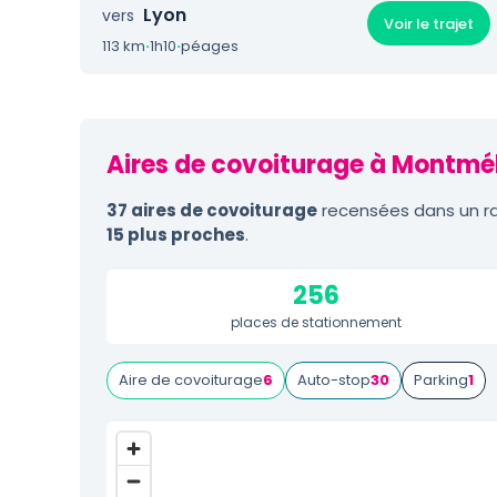
Lyon
vers
Voir le trajet
113 km
·
1h10
·
péages
Aires de covoiturage à Montmél
37 aires de covoiturage
recensées dans un ra
15 plus proches
.
256
places de stationnement
Aire de covoiturage
6
Auto-stop
30
Parking
1