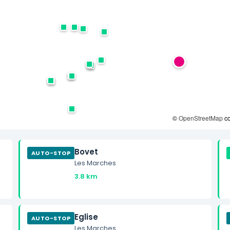
©
OpenStreetMap
co
Bovet
AUTO-STOP
Les Marches
3.8 km
Eglise
AUTO-STOP
Les Marches