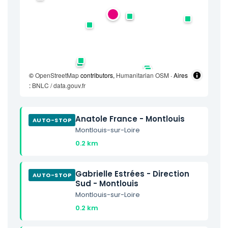
©
OpenStreetMap
contributors,
Humanitarian OSM
· Aires
:
BNLC / data.gouv.fr
Anatole France - Montlouis
AUTO-STOP
Montlouis-sur-Loire
0.2 km
Gabrielle Estrées - Direction
AUTO-STOP
Sud - Montlouis
Montlouis-sur-Loire
0.2 km