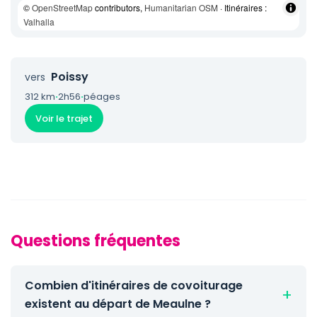
©
OpenStreetMap
contributors,
Humanitarian OSM
· Itinéraires :
Valhalla
Poissy
vers
312 km
·
2h56
·
péages
Voir le trajet
Questions fréquentes
Combien d'itinéraires de covoiturage
existent au départ de Meaulne ?