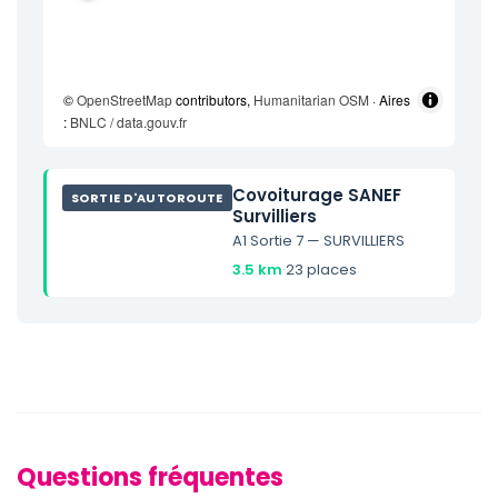
©
OpenStreetMap
contributors,
Humanitarian OSM
· Aires
:
BNLC / data.gouv.fr
Covoiturage SANEF
SORTIE D'AUTOROUTE
Survilliers
A1 Sortie 7 — SURVILLIERS
3.5 km
·
23 places
Questions fréquentes