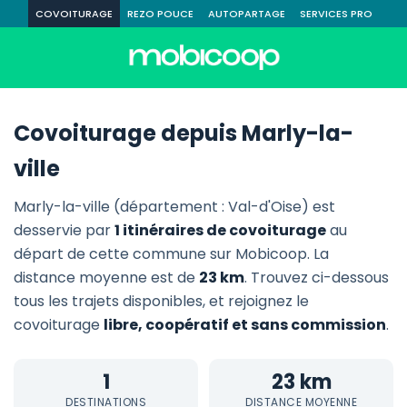
COVOITURAGE
REZO POUCE
AUTOPARTAGE
SERVICES PRO
Covoiturage depuis Marly-la-
ville
Marly-la-ville (département : Val-d'Oise) est
desservie par
1 itinéraires de covoiturage
au
départ de cette commune sur Mobicoop. La
distance moyenne est de
23 km
. Trouvez ci-dessous
tous les trajets disponibles, et rejoignez le
covoiturage
libre, coopératif et sans commission
.
1
23 km
DESTINATIONS
DISTANCE MOYENNE