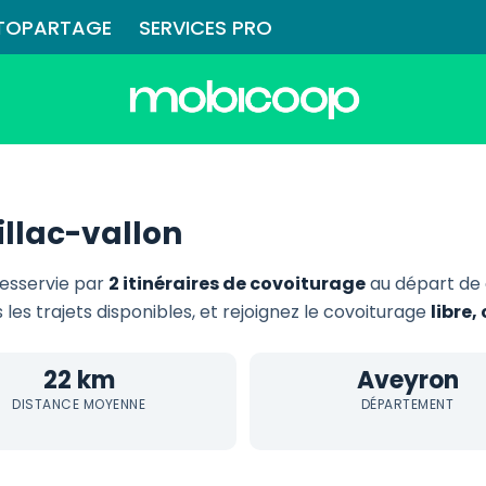
TOPARTAGE
SERVICES PRO
llac-vallon
desservie par
2 itinéraires de covoiturage
au départ de
 les trajets disponibles, et rejoignez le covoiturage
libre
22 km
Aveyron
DISTANCE MOYENNE
DÉPARTEMENT