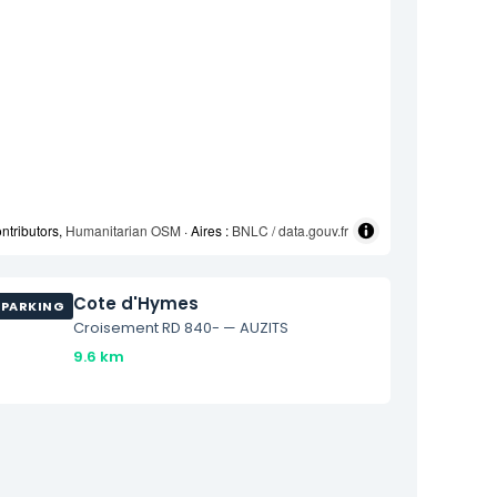
ntributors,
Humanitarian OSM
· Aires :
BNLC / data.gouv.fr
Cote d'Hymes
PARKING
Croisement RD 840- — AUZITS
9.6 km