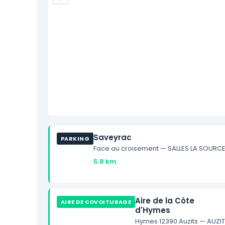
Saveyrac
PARKING
Face au croisement — SALLES LA SOURC
5.8 km
Aire de la Côte
AIRE DE COVOITURAGE
d'Hymes
Hymes 12390 Auzits — AUZI