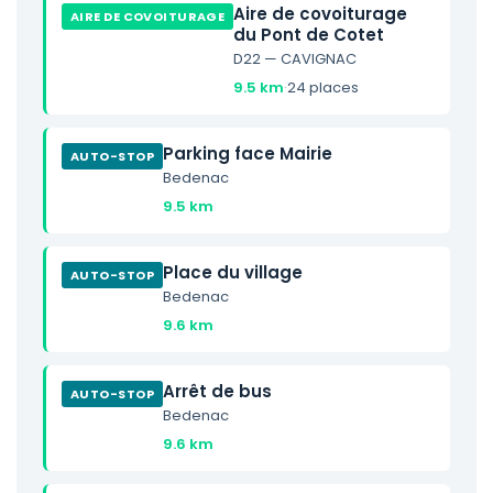
Aire de covoiturage
AIRE DE COVOITURAGE
du Pont de Cotet
D22 — CAVIGNAC
9.5 km
·
24 places
Parking face Mairie
AUTO-STOP
Bedenac
9.5 km
Place du village
AUTO-STOP
Bedenac
9.6 km
Arrêt de bus
AUTO-STOP
Bedenac
9.6 km