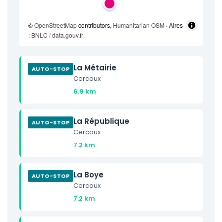
©
OpenStreetMap
contributors,
Humanitarian OSM
· Aires
:
BNLC / data.gouv.fr
La Métairie
AUTO-STOP
Cercoux
6.9 km
La République
AUTO-STOP
Cercoux
7.2 km
La Boye
AUTO-STOP
Cercoux
7.2 km