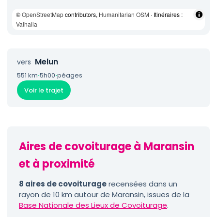
©
OpenStreetMap
contributors,
Humanitarian OSM
· Itinéraires :
Valhalla
Melun
vers
551 km
·
5h00
·
péages
Voir le trajet
Aires de covoiturage à Maransin
et à proximité
8 aires de covoiturage
recensées dans un
rayon de 10 km autour de Maransin, issues de la
Base Nationale des Lieux de Covoiturage
.