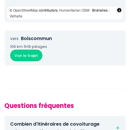
©
OpenStreetMap
contributors,
Humanitarian OSM
· Itinéraires :
Valhalla
Boiscommun
vers
106 km
·
1h19
·
péages
Voir le trajet
Questions fréquentes
Combien d'itinéraires de covoiturage