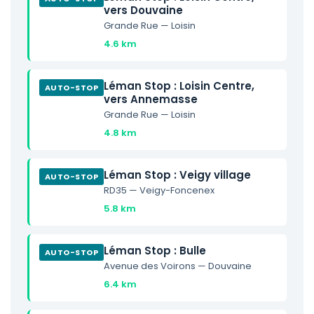
vers Douvaine
Grande Rue — Loisin
4.6 km
Léman Stop : Loisin Centre,
AUTO-STOP
vers Annemasse
Grande Rue — Loisin
4.8 km
Léman Stop : Veigy villa ge
AUTO-STOP
RD35 — Veigy-Foncenex
5.8 km
Léman Stop : Bulle
AUTO-STOP
Avenue des Voirons — Douvaine
6.4 km