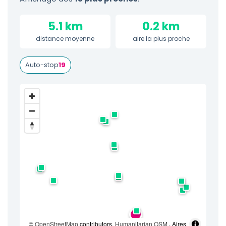
5.1 km
0.2 km
distance moyenne
aire la plus proche
Auto-stop
19
©
OpenStreetMap
contributors,
Humanitarian OSM
· Aires