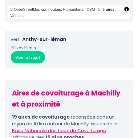
©
OpenStreetMap
contributors,
Humanitarian OSM
· Itinéraires :
Valhalla
Anthy-sur-léman
vers
20 km
·
19 min
Voir le trajet
Aires de covoiturage à Machilly
et à proximité
19 aires de covoiturage
recensées dans un
rayon de 10 km autour de Machilly, issues de la
Base Nationale des Lieux de Covoiturage
.
Affichage des
15 plus proches
.