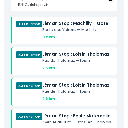
:
BNLC / data.gouv.fr
Léman Stop : Machilly – Gare
AUTO-STOP
Route des Voirons — Machilly
0.2 km
Léman Stop : Loisin Tholomaz
AUTO-STOP
Rue de Tholomaz — Loisin
2.6 km
Léman Stop : Loisin Tho lomaz
AUTO-STOP
Rue de Tholomaz — Loisin
2.8 km
Léman Stop : Ecole Maternell e
AUTO-STOP
Avenue du Jura — Bons-en-Chablais