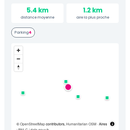
5.4 km
1.2 km
distance moyenne
aire la plus proche
Parking
4
©
OpenStreetMap
contributors,
Humanitarian OSM
· Aires
:
BNLC / data.gouv.fr