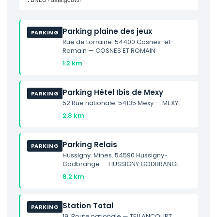
Parking plaine des jeux
PARKING
Rue de Lorraine. 54400 Cosnes-et-
Romain — COSNES ET ROMAIN
1.2 km
Parking Hétel Ibis de Mexy
PARKING
52 Rue nationale. 54135 Mexy — MEXY
2.8 km
Parking Relais
PARKING
Hussigny. Mines. 54590 Hussigny-
Godbrange — HUSSIGNY GODBRANGE
8.2 km
Station Total
PARKING
19. Route nationale — TELLANCOURT