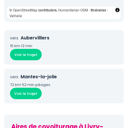
©
OpenStreetMap
contributors,
Humanitarian OSM
· Itinéraires :
Valhalla
Aubervilliers
vers
15 km
·
13 min
Voir le trajet
Mantes-la-jolie
vers
72 km
·
52 min
·
péages
Voir le trajet
Aires de covoiturage à Livry-