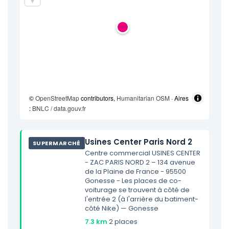
©
OpenStreetMap
contributors,
Humanitarian OSM
· Aires
:
BNLC / data.gouv.fr
Usines Center Paris Nord 2
SUPERMARCHÉ
Centre commercial USINES CENTER
- ZAC PARIS NORD 2 – 134 avenue
de la Plaine de France - 95500
Gonesse - Les places de co-
voiturage se trouvent à côté de
l'entrée 2 (à l'arrière du batiment-
côté Nike) — Gonesse
7.3 km
·
2 places