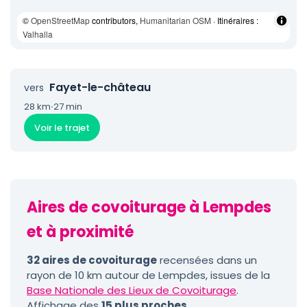
©
OpenStreetMap
contributors,
Humanitarian OSM
· Itinéraires :
Valhalla
Fayet-le-château
vers
28 km
·
27 min
Voir le trajet
Aires de covoiturage à Lempdes
et à proximité
32 aires de covoiturage
recensées dans un
rayon de 10 km autour de Lempdes, issues de la
Base Nationale des Lieux de Covoiturage
.
Affichage des
15 plus proches
.