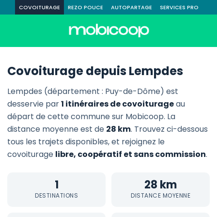
COVOITURAGE
REZO POUCE
AUTOPARTAGE
SERVICES PRO
Covoiturage depuis Lempdes
Lempdes (département : Puy-de-Dôme) est
desservie par
1 itinéraires de covoiturage
au
départ de cette commune sur Mobicoop. La
distance moyenne est de
28 km
. Trouvez ci-dessous
tous les trajets disponibles, et rejoignez le
covoiturage
libre, coopératif et sans commission
.
1
28 km
DESTINATIONS
DISTANCE MOYENNE