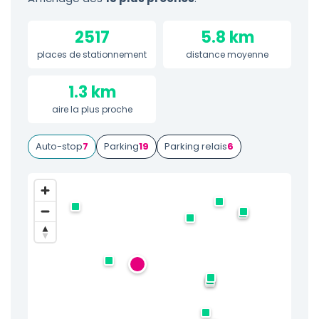
2517
5.8 km
places de stationnement
distance moyenne
1.3 km
aire la plus proche
Auto-stop
7
Parking
19
Parking relais
6