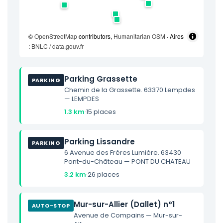
©
OpenStreetMap
contributors,
Humanitarian OSM
· Aires
:
BNLC / data.gouv.fr
Parking Grassette
PARKING
Chemin de la Grassette. 63370 Lempdes
— LEMPDES
1.3 km
·
15 places
Parking Lissandre
PARKING
6 Avenue des Frères Lumière. 63430
Pont-du-Château — PONT DU CHATEAU
3.2 km
·
26 places
Mur-sur-Allier (Dallet) n°1
AUTO-STOP
Avenue de Compains — Mur-sur-