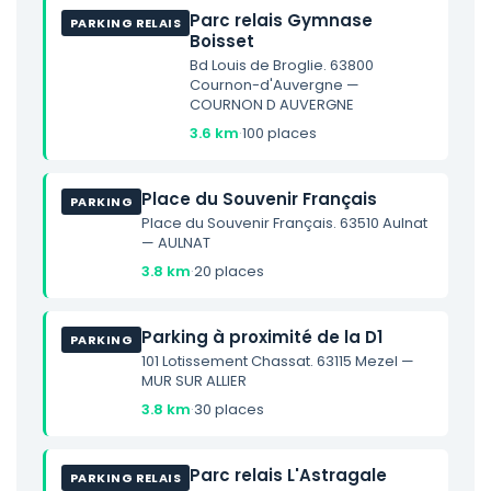
Parc relais Gymnase
PARKING RELAIS
Boisset
Bd Louis de Broglie. 63800
Cournon-d'Auvergne —
COURNON D AUVERGNE
3.6 km
·
100 places
Place du Souvenir Français
PARKING
Place du Souvenir Français. 63510 Aulnat
— AULNAT
3.8 km
·
20 places
Parking à proximité de la D1
PARKING
101 Lotissement Chassat. 63115 Mezel —
MUR SUR ALLIER
3.8 km
·
30 places
Parc relais L'Astragale
PARKING RELAIS