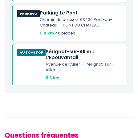
Parking Le Pont
PARKING
Chemin du buisson. 63430 Pont-du-
Château — PONT DU CHATEAU
5.4 km
·
40 places
Pérignat-sur-Allier :
AUTO-STOP
L‘Epouvantail
Avenue de l’Allier — Pérignat-sur-
Allier
5.6 km
Questions fréquentes