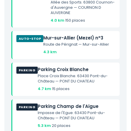
Allée des Sports. 63800 Cournon-
d'Auvergne — COURNON D
AUVERGNE
4.0 km
·
150 places
Mur-sur-Allier (Mezel) n°3
AUTO-STOP
Route de Pérignat — Mur-sur-Allier
4.3 km
Parking Croix Blanche
PARKING
Place Croix Blanche. 63430 Pont-du-
Château — PONT DU CHATEAU
4.7 km
·
15 places
Parking Champ de l'Aigue
PARKING
Impasse de l'Egue. 63430 Pont-du-
Château — PONT DU CHATEAU
5.3 km
·
20 places