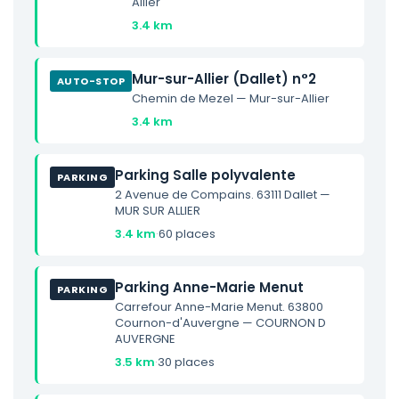
Allier
3.4 km
Mur-sur-Allier (Dallet) n°2
AUTO-STOP
Chemin de Mezel — Mur-sur-Allier
3.4 km
Parking Salle polyvalente
PARKING
2 Avenue de Compains. 63111 Dallet —
MUR SUR ALLIER
3.4 km
·
60 places
Parking Anne-Marie Menut
PARKING
Carrefour Anne-Marie Menut. 63800
Cournon-d'Auvergne — COURNON D
AUVERGNE
3.5 km
·
30 places