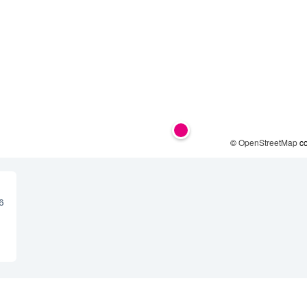
©
OpenStreetMap
co
6