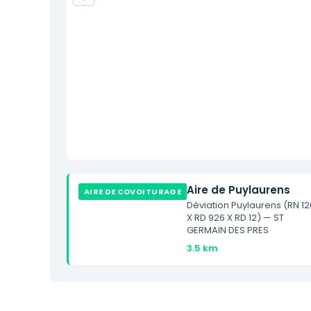
Aire de Puylaurens
AIRE DE COVOITURAGE
Déviation Puylaurens (RN 12
X RD 926 X RD 12) — ST
GERMAIN DES PRES
3.5 km