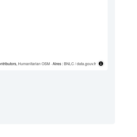
ntributors,
Humanitarian OSM
· Aires :
BNLC / data.gouv.fr