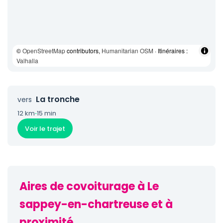
©
OpenStreetMap
contributors,
Humanitarian OSM
· Itinéraires :
Valhalla
La tronche
vers
12 km
·
15 min
Voir le trajet
Aires de covoiturage à Le
sappey-en-chartreuse et à
proximité