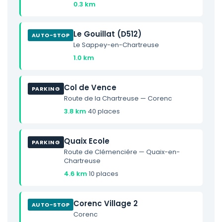
0.3 km
Le Gouillat (D512)
AUTO-STOP
Le Sappey-en-Chartreuse
1.0 km
Col de Vence
PARKING
Route de la Chartreuse — Corenc
3.8 km
·
40 places
Quaix Ecole
PARKING
Route de Clémenciére — Quaix-en-
Chartreuse
4.6 km
·
10 places
Corenc Village 2
AUTO-STOP
Corenc