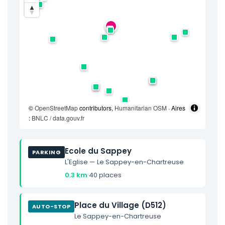
©
OpenStreetMap
contributors,
Humanitarian OSM
· Aires
:
BNLC / data.gouv.fr
Ecole du Sappey
PARKING
L'Eglise — Le Sappey-en-Chartreuse
0.3 km
·
40 places
Place du Village (D512)
AUTO-STOP
Le Sappey-en-Chartreuse