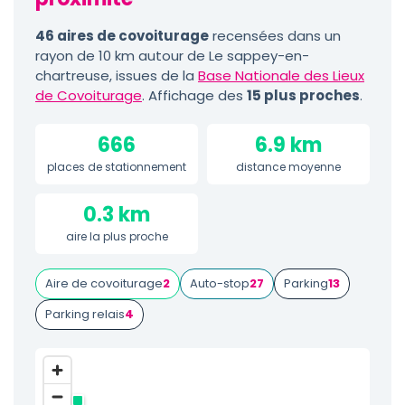
46 aires de covoiturage
recensées dans un
rayon de 10 km autour de Le sappey-en-
chartreuse, issues de la
Base Nationale des Lieux
de Covoiturage
. Affichage des
15 plus proches
.
666
6.9 km
places de stationnement
distance moyenne
0.3 km
aire la plus proche
Aire de covoiturage
2
Auto-stop
27
Parking
13
Parking relais
4