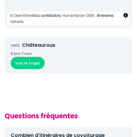
©
OpenStreetMap
contributors,
Humanitarian OSM
· Itinéraires :
Valhalla
Châteauroux
vers
6 km
·
7 min
Voir le trajet
Questions fréquentes
Combien d'itinéraires de covoiturage