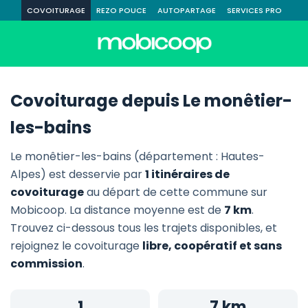
COVOITURAGE
REZO POUCE
AUTOPARTAGE
SERVICES PRO
Covoiturage depuis Le monêtier-
les-bains
Le monêtier-les-bains (département : Hautes-
Alpes) est desservie par
1 itinéraires de
covoiturage
au départ de cette commune sur
Mobicoop. La distance moyenne est de
7 km
.
Trouvez ci-dessous tous les trajets disponibles, et
rejoignez le covoiturage
libre, coopératif et sans
commission
.
1
7 km