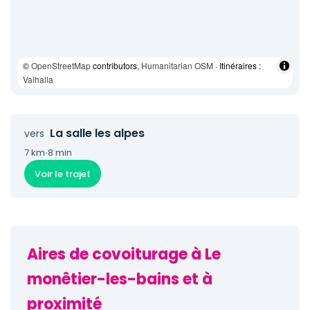
©
OpenStreetMap
contributors,
Humanitarian OSM
· Itinéraires :
Valhalla
La salle les alpes
vers
7 km
·
8 min
Voir le trajet
Aires de covoiturage à Le
monêtier-les-bains et à
proximité