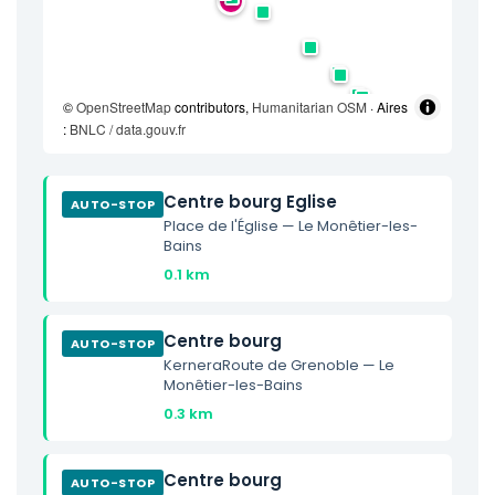
©
OpenStreetMap
contributors,
Humanitarian OSM
· Aires
:
BNLC / data.gouv.fr
Centre bourg Eglise
AUTO-STOP
Place de l'Église — Le Monêtier-les-
Bains
0.1 km
Centre bourg
AUTO-STOP
KerneraRoute de Grenoble — Le
Monêtier-les-Bains
0.3 km
Centre bourg
AUTO-STOP