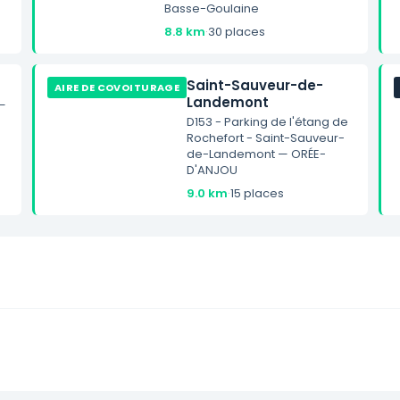
Basse-Goulaine
8.8 km
·
30 places
Saint-Sauveur-de-
AIRE DE COVOITURAGE
Landemont
 —
D153 - Parking de l'étang de
Rochefort - Saint-Sauveur-
de-Landemont — ORÉE-
D'ANJOU
9.0 km
·
15 places