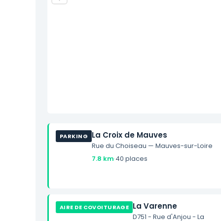
La Croix de Mauves
PARKING
Rue du Choiseau — Mauves-sur-Loire
7.8 km
·
40 places
La Varenne
AIRE DE COVOITURAGE
D751 - Rue d'Anjou - La