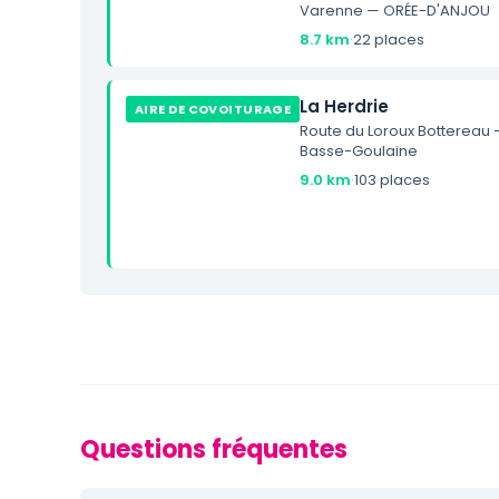
Varenne — ORÉE-D'ANJOU
8.7 km
·
22 places
La Herdrie
AIRE DE COVOITURAGE
Route du Loroux Bottereau
Basse-Goulaine
9.0 km
·
103 places
Questions fréquentes