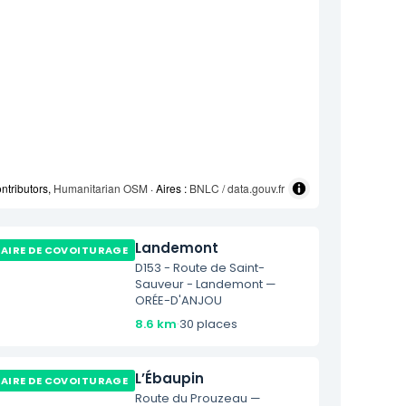
ntributors,
Humanitarian OSM
· Aires :
BNLC / data.gouv.fr
Landemont
AIRE DE COVOITURAGE
D153 - Route de Saint-
Sauveur - Landemont —
ORÉE-D'ANJOU
8.6 km
·
30 places
L’Ébaupin
AIRE DE COVOITURAGE
Route du Prouzeau —