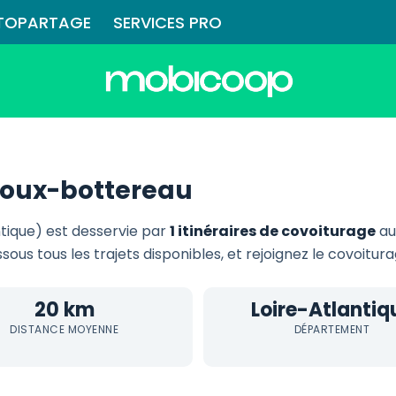
TOPARTAGE
SERVICES PRO
roux-bottereau
tique) est desservie par
1 itinéraires de covoiturage
au
ssous tous les trajets disponibles, et rejoignez le covoitur
20 km
Loire-Atlantiq
DISTANCE MOYENNE
DÉPARTEMENT