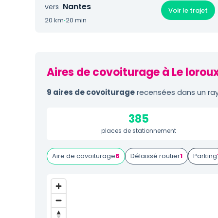
Nantes
vers
Voir le trajet
20 km
·
20 min
Aires de covoiturage à Le lorou
9 aires de covoiturage
recensées dans un rayo
385
places de stationnement
Aire de covoiturage
6
Délaissé routier
1
Parking