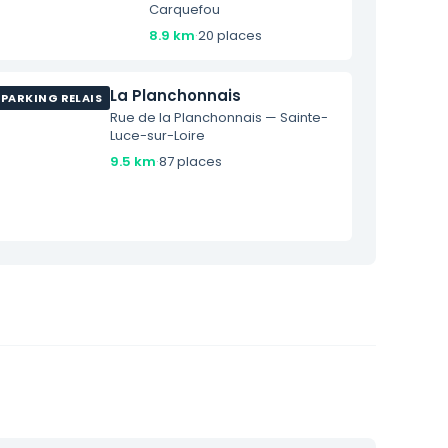
Carquefou
8.9 km
·
20 places
La Planchonnais
PARKING RELAIS
Rue de la Planchonnais — Sainte-
Luce-sur-Loire
9.5 km
·
87 places