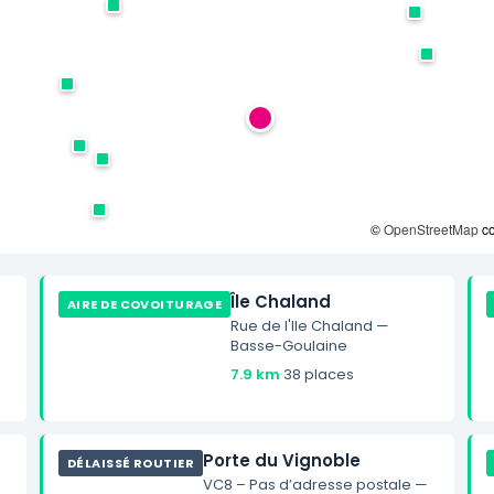
©
OpenStreetMap
co
Île Chaland
AIRE DE COVOITURAGE
Rue de l'Ile Chaland —
Basse-Goulaine
7.9 km
·
38 places
Porte du Vignoble
DÉLAISSÉ ROUTIER
VC8 – Pas d’adresse postale —