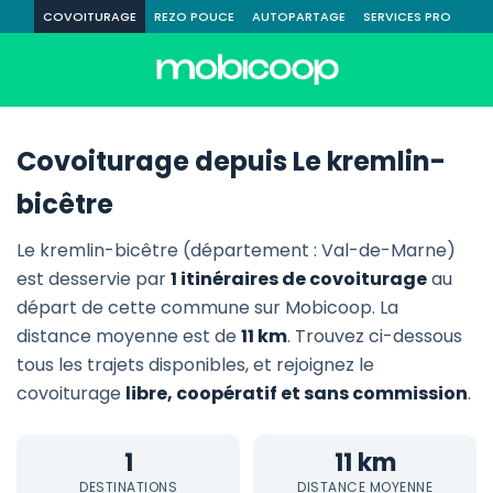
COVOITURAGE
REZO POUCE
AUTOPARTAGE
SERVICES PRO
Covoiturage depuis Le kremlin-
bicêtre
Le kremlin-bicêtre (département : Val-de-Marne)
est desservie par
1 itinéraires de covoiturage
au
départ de cette commune sur Mobicoop. La
distance moyenne est de
11 km
. Trouvez ci-dessous
tous les trajets disponibles, et rejoignez le
covoiturage
libre, coopératif et sans commission
.
1
11 km
DESTINATIONS
DISTANCE MOYENNE