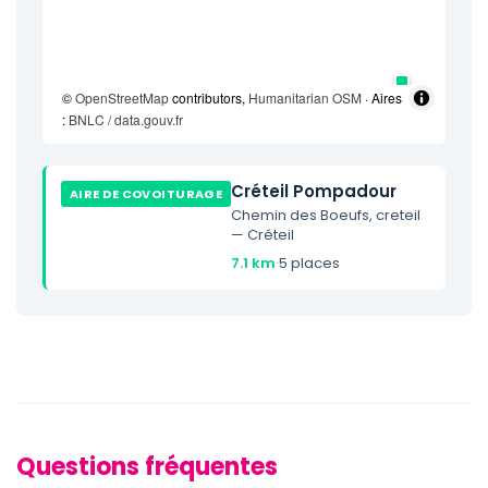
©
OpenStreetMap
contributors,
Humanitarian OSM
· Aires
:
BNLC / data.gouv.fr
Créteil Pompadour
AIRE DE COVOITURAGE
Chemin des Boeufs, creteil
— Créteil
7.1 km
·
5 places
Questions fréquentes