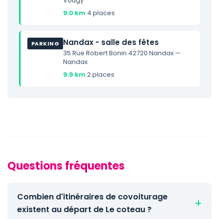
Vougy
9.0 km
·
4 places
Nandax - salle des fêtes
PARKING
35 Rue Robert Bonin 42720 Nandax —
Nandax
9.9 km
·
2 places
Questions fréquentes
Combien d'itinéraires de covoiturage
existent au départ de Le coteau ?