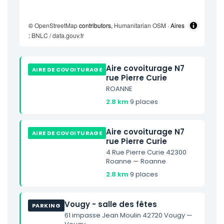
©
OpenStreetMap
contributors,
Humanitarian OSM
· Aires
:
BNLC / data.gouv.fr
Aire covoiturage N7
AIRE DE COVOITURAGE
rue Pierre Curie
ROANNE
2.8 km
·
9 places
Aire covoiturage N7
AIRE DE COVOITURAGE
rue Pierre Curie
4 Rue Pierre Curie 42300
Roanne — Roanne
2.8 km
·
9 places
Vougy - salle des fêtes
PARKING
61 impasse Jean Moulin 42720 Vougy —