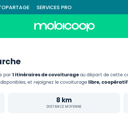
TOPARTAGE
SERVICES PRO
arche
ie par
1 itinéraires de covoiturage
au départ de cette 
 disponibles, et rejoignez le covoiturage
libre, coopérati
8 km
DISTANCE MOYENNE