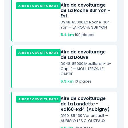
Aire de covoiturage
AIRE DE COVOITURAGE
de La Roche Sur Yon -
Est
D948. 85000 La Roche-sur-
Yon — LA ROCHE SUR YON
5.4 km
·
100 places
Aire de covoiturage
AIRE DE COVOITURAGE
de La Douve
D948. 85000 Mouilleron-le-
Captif — MOUILLERON LE
CAPTIF
5.9 km
·
10 places
Aire de covoiturage
AIRE DE COVOITURAGE
de La Landette -
Rd160-Rd4 (Aubigny)
D160. 85430 Venansault —
AUBIGNY LES CLOUZEAUX