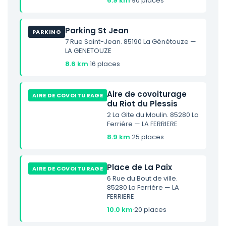
6.9 km
·
90 places
Parking St Jean
PARKING
7 Rue Saint-Jean. 85190 La Génétouze —
LA GENETOUZE
8.6 km
·
16 places
Aire de covoiturage
AIRE DE COVOITURAGE
du Riot du Plessis
2 La Gite du Moulin. 85280 La
Ferriére — LA FERRIERE
8.9 km
·
25 places
Place de La Paix
AIRE DE COVOITURAGE
6 Rue du Bout de ville.
85280 La Ferriére — LA
FERRIERE
10.0 km
·
20 places