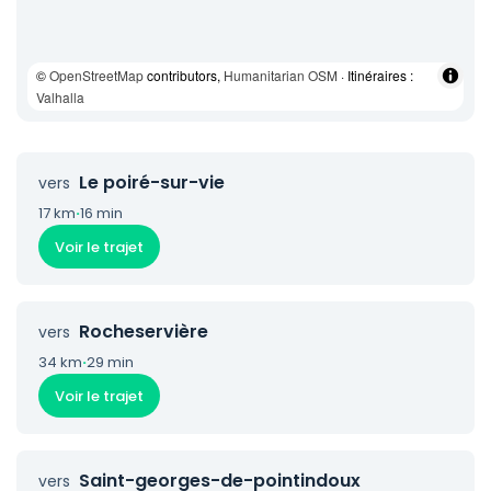
©
OpenStreetMap
contributors,
Humanitarian OSM
· Itinéraires :
Valhalla
Le poiré-sur-vie
vers
17 km
·
16 min
Voir le trajet
Rocheservière
vers
34 km
·
29 min
Voir le trajet
Saint-georges-de-pointindoux
vers