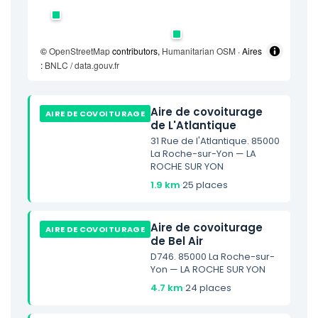
©
OpenStreetMap
contributors,
Humanitarian OSM
· Aires
:
BNLC / data.gouv.fr
Aire de covoiturage
AIRE DE COVOITURAGE
de L'Atlantique
31 Rue de l'Atlantique. 85000
La Roche-sur-Yon — LA
ROCHE SUR YON
1.9 km
·
25 places
Aire de covoiturage
AIRE DE COVOITURAGE
de Bel Air
D746. 85000 La Roche-sur-
Yon — LA ROCHE SUR YON
4.7 km
·
24 places