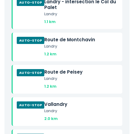
Landry - intersection le Col du
AUTO-STOP
Palet
Landry
1.1 km
Route de Montchavin
AUTO-STOP
Landry
1.2 km
Route de Peisey
AUTO-STOP
Landry
1.2 km
Vallandry
AUTO-STOP
Landry
2.0 km