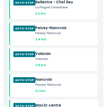
Bellentre - Chef lieu
AUTO-STOP
La Plagne Tarentaise
2.2 km
Peisey-Nancroix
AUTO-STOP
Peisey-Nancroix
2.4 km
Valezan
AUTO-STOP
Valezan
3.9 km
Nancroix
AUTO-STOP
Peisey-Nancroix
4.1 km
Macôt centre
AUTO-STOP