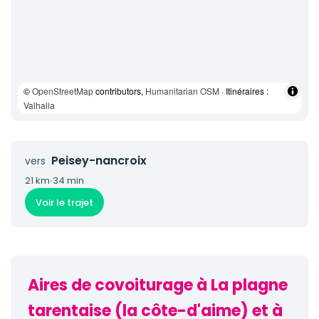
©
OpenStreetMap
contributors,
Humanitarian OSM
· Itinéraires :
Valhalla
Peisey-nancroix
vers
21 km
·
34 min
Voir le trajet
Aires de covoiturage à La plagne
tarentaise (la côte-d'aime) et à