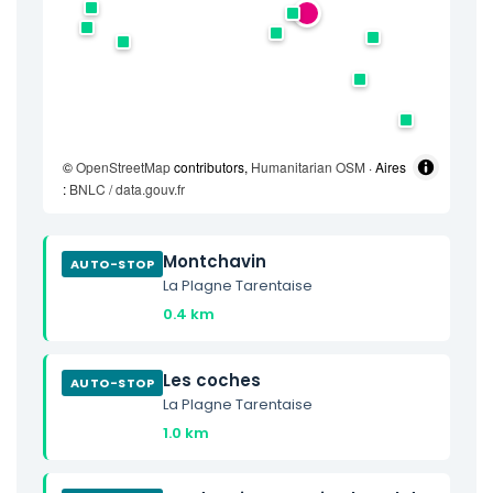
©
OpenStreetMap
contributors,
Humanitarian OSM
· Aires
:
BNLC / data.gouv.fr
Montchavin
AUTO-STOP
La Plagne Tarentaise
0.4 km
Les coches
AUTO-STOP
La Plagne Tarentaise
1.0 km