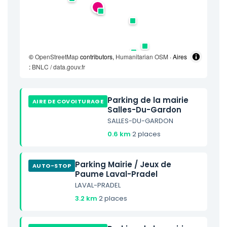
©
OpenStreetMap
contributors,
Humanitarian OSM
· Aires
:
BNLC / data.gouv.fr
Parking de la mairie
AIRE DE COVOITURAGE
Salles-Du-Gardon
SALLES-DU-GARDON
0.6 km
·
2 places
Parking Mairie / Jeux de
AUTO-STOP
Paume Laval-Pradel
LAVAL-PRADEL
3.2 km
·
2 places