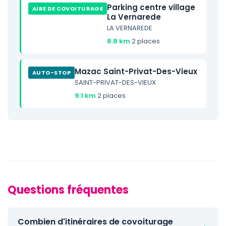
Parking centre village
AIRE DE COVOITURAGE
La Vernarede
LA VERNAREDE
8.8 km
·
2 places
Mazac Saint-Privat-Des-Vieux
AUTO-STOP
SAINT-PRIVAT-DES-VIEUX
9.1 km
·
2 places
Questions fréquentes
Combien d'itinéraires de covoiturage