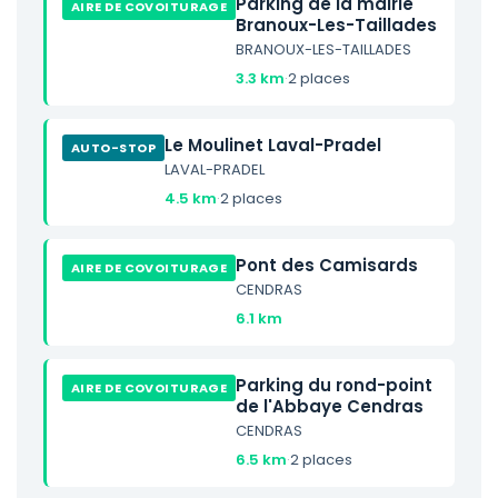
Parking de la mairie
AIRE DE COVOITURAGE
Branoux-Les-Taillades
BRANOUX-LES-TAILLADES
3.3 km
·
2 places
Le Moulinet Laval-Pradel
AUTO-STOP
LAVAL-PRADEL
4.5 km
·
2 places
Pont des Camisards
AIRE DE COVOITURAGE
CENDRAS
6.1 km
Parking du rond-point
AIRE DE COVOITURAGE
de l'Abbaye Cendras
CENDRAS
6.5 km
·
2 places