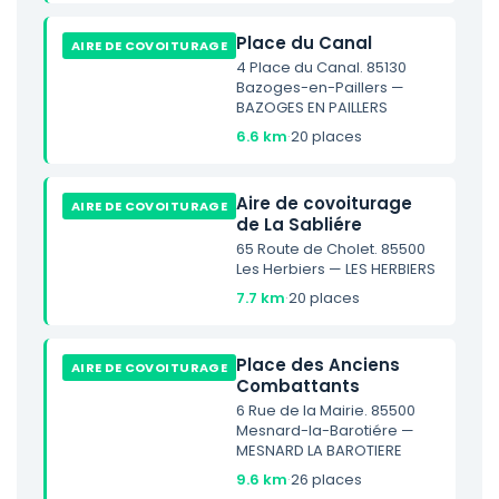
Place du Canal
AIRE DE COVOITURAGE
4 Place du Canal. 85130
Bazoges-en-Paillers —
BAZOGES EN PAILLERS
6.6 km
·
20 places
Aire de covoiturage
AIRE DE COVOITURAGE
de La Sabliére
65 Route de Cholet. 85500
Les Herbiers — LES HERBIERS
7.7 km
·
20 places
Place des Anciens
AIRE DE COVOITURAGE
Combattants
6 Rue de la Mairie. 85500
Mesnard-la-Barotiére —
MESNARD LA BAROTIERE
9.6 km
·
26 places