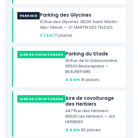
Parking des Glycines
PARKING
10 Rue des Glycines. 85130 Saint-Martin-
des-Tilleuls — ST MARTIN DES TILLEULS
3.7 km
·
17 places
Parking du Stade
AIRE DE COVOITURAGE
19 Rue de la Galissonniére.
85500 Beaurepaire —
BEAUREPAIRE
4.4 km
·
15 places
Aire de covoiturage
AIRE DE COVOITURAGE
des Herbiers
A87 Rue des Herbiers.
85500 Les Herbiers — LES
HERBIERS
4.4 km
·
82 places