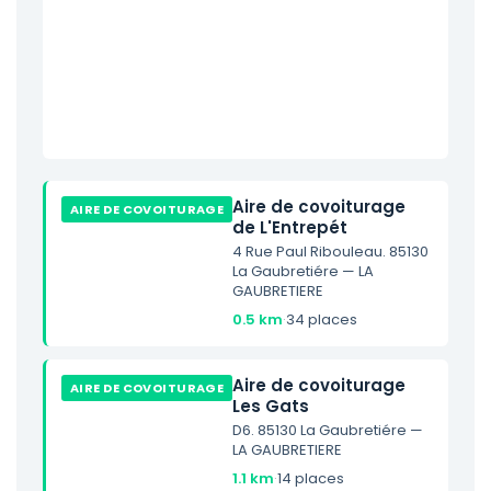
Aire de covoiturage
AIRE DE COVOITURAGE
de L'Entrepét
4 Rue Paul Ribouleau. 85130
La Gaubretiére — LA
GAUBRETIERE
0.5 km
·
34 places
Aire de covoiturage
AIRE DE COVOITURAGE
Les Gats
D6. 85130 La Gaubretiére —
LA GAUBRETIERE
1.1 km
·
14 places