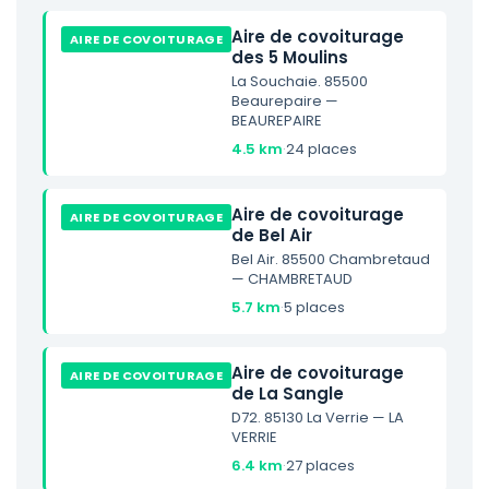
Aire de covoiturage
AIRE DE COVOITURAGE
des 5 Moulins
La Souchaie. 85500
Beaurepaire —
BEAUREPAIRE
4.5 km
·
24 places
Aire de covoiturage
AIRE DE COVOITURAGE
de Bel Air
Bel Air. 85500 Chambretaud
— CHAMBRETAUD
5.7 km
·
5 places
Aire de covoiturage
AIRE DE COVOITURAGE
de La Sangle
D72. 85130 La Verrie — LA
VERRIE
6.4 km
·
27 places