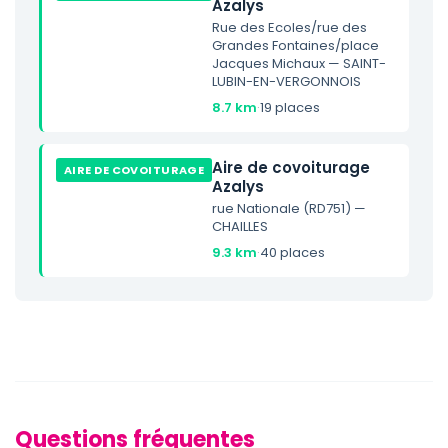
Azalys
Rue des Ecoles/rue des
Grandes Fontaines/place
Jacques Michaux — SAINT-
LUBIN-EN-VERGONNOIS
8.7 km
·
19 places
Aire de covoiturage
AIRE DE COVOITURAGE
Azalys
rue Nationale (RD751) —
CHAILLES
9.3 km
·
40 places
Questions fréquentes