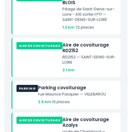
BLOIS
Péage de Saint-Denis-sur-
Loire - A10 sortie n°17 —
SAINT-DENIS-SUR-LOIRE
1.3 km
·
72 places
Aire de covoiturage
AIRE DE COVOITURAGE
RD2152
RD2152 — SAINT-DENIS-SUR-
LOIRE
2.1 km
Parking covoiturage
PARKING
rue Maurice Pasquier — VILLEBAROU
2.6 km
·
10 places
Aire de covoiturage
AIRE DE COVOITURAGE
Azalys
route de Chambord —