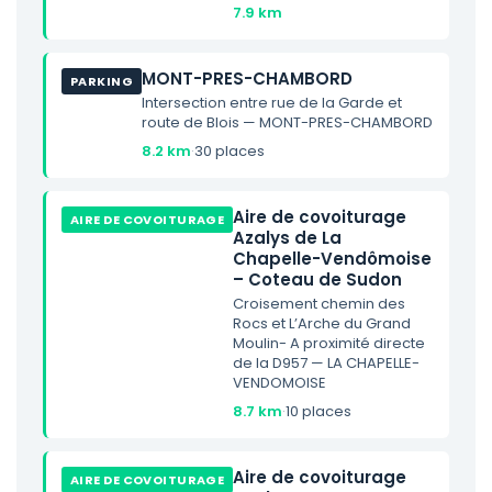
7.9 km
MONT-PRES-CHAMBORD
PARKING
Intersection entre rue de la Garde et
route de Blois — MONT-PRES-CHAMBORD
8.2 km
·
30 places
Aire de covoiturage
AIRE DE COVOITURAGE
Azalys de La
Chapelle-Vendômoise
– Coteau de Sudon
Croisement chemin des
Rocs et L’Arche du Grand
Moulin- A proximité directe
de la D957 — LA CHAPELLE-
VENDOMOISE
8.7 km
·
10 places
Aire de covoiturage
AIRE DE COVOITURAGE