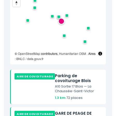
©
OpenStreetMap
contributors,
Humanitarian OSM
· Aires
:
BNLC / data.gouv.fr
Parking de
AIRE DE COVOITURAGE
covoiturage Blois
A10 Sortie 17 Blois — La
Chaussée-Saint-Victor
1.3 km
·
72 places
GARE DE PEAGE DE
AIRE DE COVOITURAGE