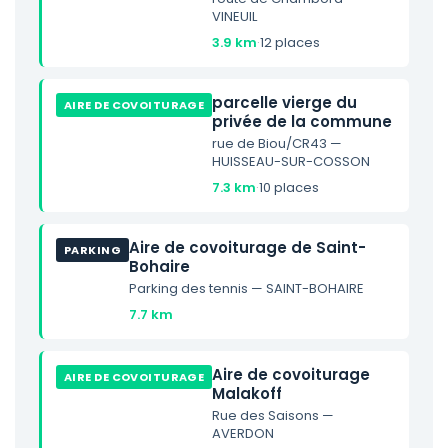
VINEUIL
3.9 km
·
12 places
parcelle vierge du
AIRE DE COVOITURAGE
privée de la commune
rue de Biou/CR43 —
HUISSEAU-SUR-COSSON
7.3 km
·
10 places
Aire de covoiturage de Saint-
PARKING
Bohaire
Parking des tennis — SAINT-BOHAIRE
7.7 km
Aire de covoiturage
AIRE DE COVOITURAGE
Malakoff
Rue des Saisons —
AVERDON