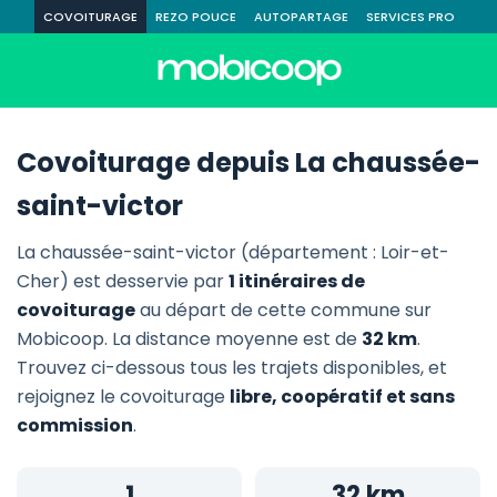
COVOITURAGE
REZO POUCE
AUTOPARTAGE
SERVICES PRO
Covoiturage depuis La chaussée-
saint-victor
La chaussée-saint-victor (département : Loir-et-
Cher) est desservie par
1 itinéraires de
covoiturage
au départ de cette commune sur
Mobicoop. La distance moyenne est de
32 km
.
Trouvez ci-dessous tous les trajets disponibles, et
rejoignez le covoiturage
libre, coopératif et sans
commission
.
1
32 km