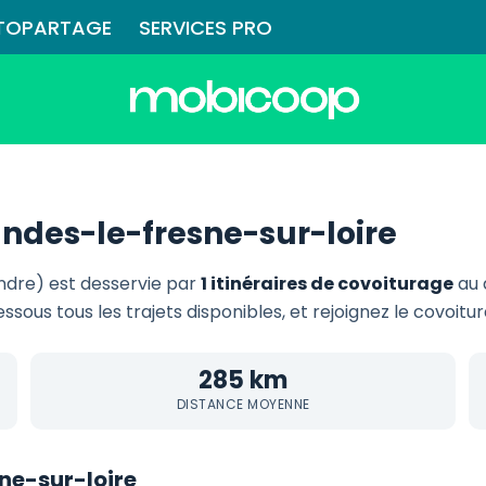
TOPARTAGE
SERVICES PRO
ndes-le-fresne-sur-loire
ndre) est desservie par
1 itinéraires de covoiturage
au 
essous tous les trajets disponibles, et rejoignez le covoit
285 km
DISTANCE MOYENNE
sne-sur-loire