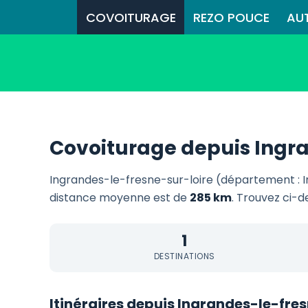
COVOITURAGE
REZO POUCE
AU
Covoiturage depuis Ingra
Ingrandes-le-fresne-sur-loire (département : I
distance moyenne est de
285 km
. Trouvez ci-d
1
DESTINATIONS
Itinéraires depuis Ingrandes-le-fre