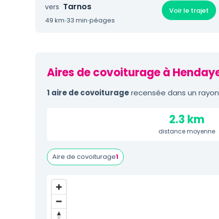
Tarnos
vers
Voir le trajet
49 km
·
33 min
·
péages
Aires de covoiturage à Hendaye
1 aire de covoiturage
recensée dans un rayon 
2.3 km
distance moyenne
Aire de covoiturage
1