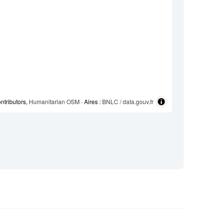
ntributors,
Humanitarian OSM
· Aires :
BNLC / data.gouv.fr