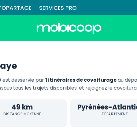
TOPARTAGE
SERVICES PRO
daye
 est desservie par
1 itinéraires de covoiturage
au dépa
ssous tous les trajets disponibles, et rejoignez le covoitu
49 km
Pyrénées-Atlant
DISTANCE MOYENNE
DÉPARTEMENT