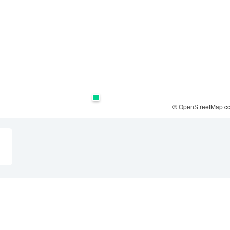
©
OpenStreetMap
co